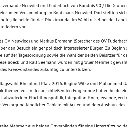
rtsverbände Neuwied und Puderbach von Bündnis 90 / Die Grünen 
einsamen Versammlung im Bootshaus Neuwied. Dort stellten sich
u, die beide für das Direktmandat im Wahlkreis 4 bei der Land
tgliedern vor.
des OV Neuwied) und Markus Erdmann (Sprecher des OV Puderbach
er den Besuch einiger politisch interessierter Bürger. Zu Beginn
e auf der Tagesordnung sowie die Wahl der beiden Beisitzer für d
rese Boeck und Ralf Seemann wurden mit großer Mehrheit gewäh
t des Kreisvorstandes zukünftig zu unterstützen.
andtagswahl Rheinland Pfalz 2016. Regine Wilke und Muhammed 
nktthemen vor. In der anschließenden Fragerunde hatten beide ein
bzudecken. Flüchtlingspolitik, Integration, Energiewende, Verke
e Versorgung ländlicher Gebiete mit Ärzten und dem Ausbaus des
reite Mehrheit aus beiden Ortverbänden für eine Unterstützung de