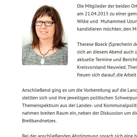
Die Mitglieder der beiden O
am 21.04.2015 zu einer gem
Wilke und Muhammed Uzunogl
kandidieren möchten, den Mi
Therese Boeck (Sprecherin 
sich an diesem Abend auch üb
aktuelle Termine und Bericht
Kreisvorstand Neuwied. The
freuen sich darauf, die Arbei
Anschließend ging es um die Vorbereitung auf die L
stellten sich und ihre jeweiligen politischen Schwerpu
Themenspektrum aus der Landes- und Kommunalpolitik a
nahmen breiten Raum ein, neben der Diskussion um di
Breitbandnetzes.
Bei der anschließenden Abstimmung sprach sich eine b