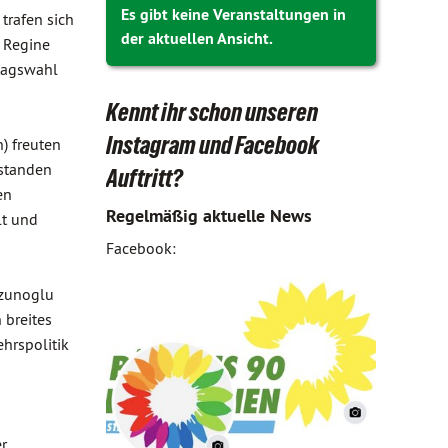
Es gibt keine Veranstaltungen in
trafen sich
der aktuellen Ansicht.
 Regine
tagswahl
Kennt ihr schon unseren
Instagram und Facebook
) freuten
 standen
Auftritt?
en
Regelmäßig aktuelle News
lt und
Facebook:
Uzunoglu
 breites
hrspolitik
r