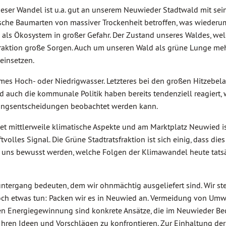
ser Wandel ist u.a. gut an unserem Neuwieder Stadtwald mit sei
ische Baumarten von massiver Trockenheit betroffen, was wiederum
 als Ökosystem in großer Gefahr. Der Zustand unseres Waldes, wel
raktion große Sorgen. Auch um unseren Wald als grüne Lunge meh
einsetzen.
mes Hoch- oder Niedrigwasser. Letzteres bei den großen Hitzebel
 auch die kommunale Politik haben bereits tendenziell reagiert,
tungsentscheidungen beobachtet werden kann.
t mittlerweile klimatische Aspekte und am Marktplatz Neuwied is
volles Signal. Die Grüne Stadtratsfraktion ist sich einig, dass die
n uns bewusst werden, welche Folgen der Klimawandel heute tatsä
ntergang bedeuten, dem wir ohnmächtig ausgeliefert sind. Wir st
noch etwas tun: Packen wir es in Neuwied an. Vermeidung von Umw
n Energiegewinnung sind konkrete Ansätze, die im Neuwieder Bec
 Ihren Ideen und Vorschlägen zu konfrontieren. Zur Einhaltung d