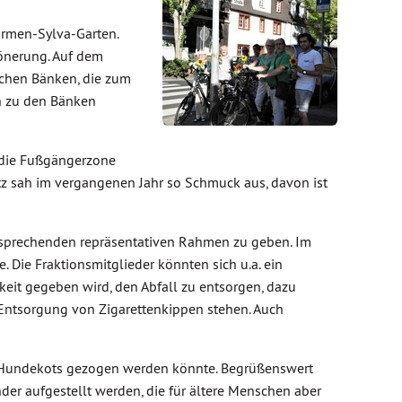
armen-Sylva-Garten.
hönerung. Auf dem
ichen Bänken, die zum
h zu den Bänken
h die Fußgängerzone
tz sah im vergangenen Jahr so Schmuck aus, davon ist
tsprechenden repräsentativen Rahmen zu geben. Im
Die Fraktionsmitglieder könnten sich u.a. ein
keit gegeben wird, den Abfall zu entsorgen, dazu
e Entsorgung von Zigarettenkippen stehen. Auch
es Hundekots gezogen werden könnte. Begrüßenswert
der aufgestellt werden, die für ältere Menschen aber