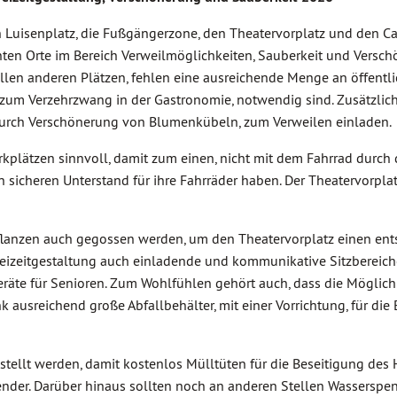
n Luisenplatz, die Fußgängerzone, den Theatervorplatz und den C
nten Orte im Bereich Verweilmöglichkeiten, Sauberkeit und Versc
allen anderen Plätzen, fehlen eine ausreichende Menge an öffentl
zum Verzehrzwang in der Gastronomie, notwendig sind. Zusätzlic
durch Verschönerung von Blumenkübeln, zum Verweilen einladen.
rkplätzen sinnvoll, damit zum einen, nicht mit dem Fahrrad durc
 sicheren Unterstand für ihre Fahrräder haben. Der Theatervorpla
Pflanzen auch gegossen werden, um den Theatervorplatz einen en
izeitgestaltung auch einladende und kommunikative Sitzbereiche. 
eräte für Senioren. Zum Wohlfühlen gehört auch, dass die Möglich
 ausreichend große Abfallbehälter, mit einer Vorrichtung, für di
stellt werden, damit kostenlos Mülltüten für die Beseitigung d
pender. Darüber hinaus sollten noch an anderen Stellen Wasserspen