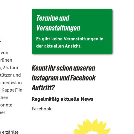
Termine und
Veranstaltungen
Es gibt keine Veranstaltungen in
1
der aktuellen Ansicht.
 von
Grünen
Kennt ihr schon unseren
, 25. Juni
stützer und
Instagram und Facebook
merfest in
Auftritt?
m Kappel“ in
chen
Regelmäßig aktuelle News
konnte
Facebook:
her
 erzählte