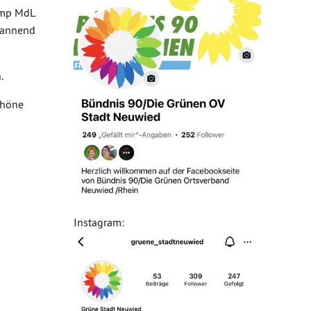
amp MdL
spannend
.
chöne
Instagram: