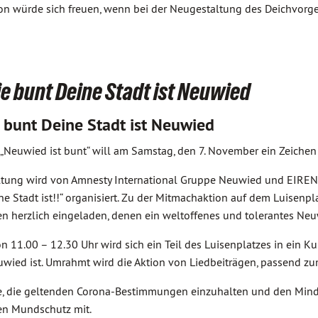
ktion würde sich freuen, wenn bei der Neugestaltung des Deichvo
ie bunt Deine Stadt ist Neuwied
e bunt Deine Stadt ist Neuwied
„Neuwied ist bunt“ will am Samstag, den 7. November ein Zeichen 
ltung wird von Amnesty International Gruppe Neuwied und EIRENE,
ne Stadt ist!!“ organisiert. Zu der Mitmachaktion auf dem Luisenp
n herzlich eingeladen, denen ein weltoffenes und tolerantes Neuw
von 11.00 – 12.30 Uhr wird sich ein Teil des Luisenplatzes in ein
euwied ist. Umrahmt wird die Aktion von Liedbeiträgen, passend z
ie, die geltenden Corona-Bestimmungen einzuhalten und den Minde
en Mundschutz mit.