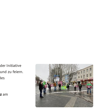
er Initiative
und zu feiern.
des
z
am