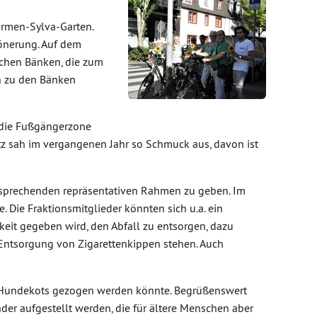
armen-Sylva-Garten.
hönerung. Auf dem
ichen Bänken, die zum
h zu den Bänken
h die Fußgängerzone
tz sah im vergangenen Jahr so Schmuck aus, davon ist
tsprechenden repräsentativen Rahmen zu geben. Im
Die Fraktionsmitglieder könnten sich u.a. ein
keit gegeben wird, den Abfall zu entsorgen, dazu
e Entsorgung von Zigarettenkippen stehen. Auch
es Hundekots gezogen werden könnte. Begrüßenswert
der aufgestellt werden, die für ältere Menschen aber