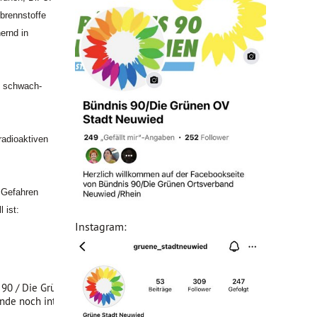
brennstoffe
ernd in
s schwach-
radioaktiven
 Gefahren
 ist:
Instagram:
nis 90 / Die Grünen zu einem Infoabend zum Thema Atomkraft geladen,
de noch intensiv diskutiert.