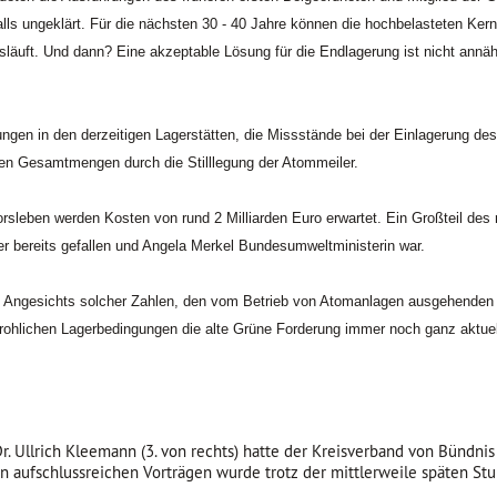
ls ungeklärt. Für die nächsten 30 - 40 Jahre können die hochbelasteten Kern
läuft. Und dann? Eine akzeptable Lösung für die Endlagerung ist nicht annäh
ngen in den derzeitigen Lagerstätten, die Missstände bei der Einlagerung de
den Gesamtmengen durch die Stilllegung der Atommeiler.
sleben werden Kosten von rund 2 Milliarden Euro erwartet. Ein Großteil des 
uer bereits gefallen und Angela Merkel Bundesumweltministerin war.
ss Angesichts solcher Zahlen, den vom Betrieb von Atomanlagen ausgehenden
ohlichen Lagerbedingungen die alte Grüne Forderung immer noch ganz aktuell
Dr. Ullrich Kleemann (3. von rechts) hatte der Kreisverband von Bünd
n aufschlussreichen Vorträgen wurde trotz der mittlerweile späten Stun