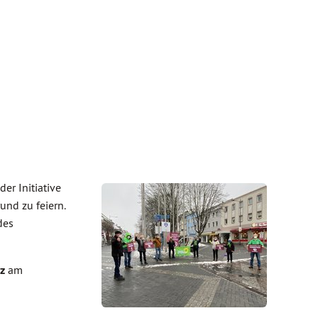
er Initiative
und zu feiern.
des
z
am