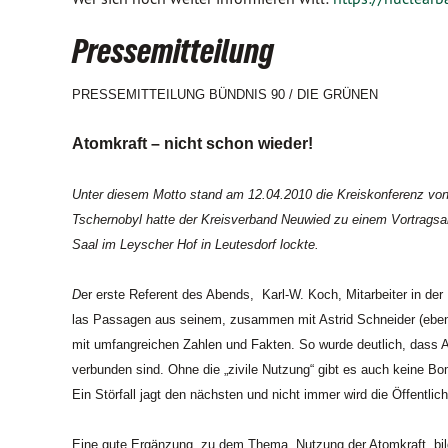
Pressemitteilung
PRESSEMITTEILUNG BÜNDNIS 90 / DIE GRÜNEN
Atomkraft – nicht schon wieder!
Unter diesem Motto stand am 12.04.2010 die Kreiskonferenz von
Tschernobyl hatte der Kreisverband Neuwied zu einem Vortragsab
Saal im Leyscher Hof in Leutesdorf lockte.
D
er erste Referent des Abends, Karl-W. Koch, Mitarbeiter in d
las Passagen aus seinem, zusammen mit Astrid Schneider (ebenfa
mit umfangreichen Zahlen und Fakten. So wurde deutlich, dass At
verbunden sind. Ohne die „zivile Nutzung“ gibt es auch keine Bom
Ein Störfall jagt den nächsten und nicht immer wird die Öffentli
Eine gute Ergänzung zu dem Thema Nutzung der Atomkraft bildet