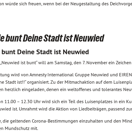
ktion würde sich freuen, wenn bei der Neugestaltung des Deichvo
ie bunt Deine Stadt ist Neuwied
e bunt Deine Stadt ist Neuwied
„Neuwied ist bunt“ will am Samstag, den 7. November ein Zeichen 
ltung wird von Amnesty International Gruppe Neuwied und EIRENE,
ne Stadt ist!!“ organisiert. Zu der Mitmachaktion auf dem Luisenp
n herzlich eingeladen, denen ein weltoffenes und tolerantes Neuw
von 11.00 – 12.30 Uhr wird sich ein Teil des Luisenplatzes in ein
euwied ist. Umrahmt wird die Aktion von Liedbeiträgen, passend z
ie, die geltenden Corona-Bestimmungen einzuhalten und den Minde
en Mundschutz mit.