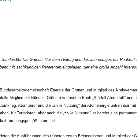
 Bündnis90/ Die Grünen. Vor dem Hintergrund des Jahrestages der Reaktorka
end mit sachkundigen Referenten eingeladen, der eine große Anzahl Interessi
er Bundesarbeitsgemeinschaft Energie der Grünen und Mitglied des Kreisverba
lls Mitglied der Bündnis Grünen) verfassten Buch „Störfall Atomkraft“ und e
omkrieg, Atomterror und die „zivile Nutzung“ der Atomenergie untrennbar mit
ben für Terroristen, aber auch die „zivile Nutzung“ ist bereits eine permanen
chkeit ordnungsgemäß informiert.
en die Ausführungen des früheren ersten Beigeordneten und Mitglied der Gr