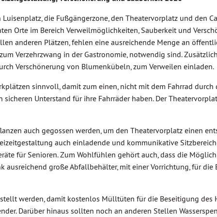
n Luisenplatz, die Fußgängerzone, den Theatervorplatz und den C
nten Orte im Bereich Verweilmöglichkeiten, Sauberkeit und Versc
allen anderen Plätzen, fehlen eine ausreichende Menge an öffentl
zum Verzehrzwang in der Gastronomie, notwendig sind. Zusätzlic
durch Verschönerung von Blumenkübeln, zum Verweilen einladen.
rkplätzen sinnvoll, damit zum einen, nicht mit dem Fahrrad durc
 sicheren Unterstand für ihre Fahrräder haben. Der Theatervorpla
Pflanzen auch gegossen werden, um den Theatervorplatz einen en
izeitgestaltung auch einladende und kommunikative Sitzbereiche. 
eräte für Senioren. Zum Wohlfühlen gehört auch, dass die Möglich
 ausreichend große Abfallbehälter, mit einer Vorrichtung, für di
stellt werden, damit kostenlos Mülltüten für die Beseitigung d
pender. Darüber hinaus sollten noch an anderen Stellen Wasserspen