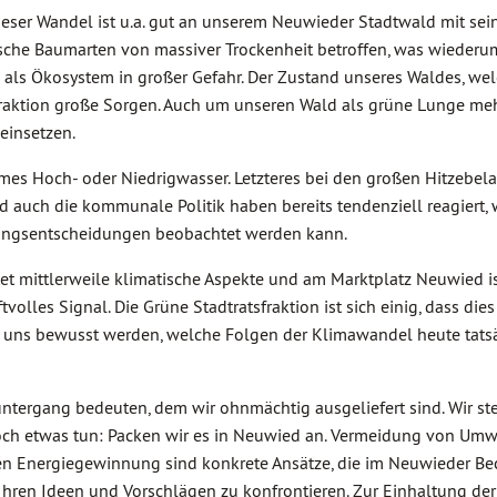
ser Wandel ist u.a. gut an unserem Neuwieder Stadtwald mit sei
ische Baumarten von massiver Trockenheit betroffen, was wiederum
 als Ökosystem in großer Gefahr. Der Zustand unseres Waldes, wel
raktion große Sorgen. Auch um unseren Wald als grüne Lunge meh
einsetzen.
mes Hoch- oder Niedrigwasser. Letzteres bei den großen Hitzebel
 auch die kommunale Politik haben bereits tendenziell reagiert,
tungsentscheidungen beobachtet werden kann.
t mittlerweile klimatische Aspekte und am Marktplatz Neuwied is
volles Signal. Die Grüne Stadtratsfraktion ist sich einig, dass die
n uns bewusst werden, welche Folgen der Klimawandel heute tatsä
ntergang bedeuten, dem wir ohnmächtig ausgeliefert sind. Wir st
noch etwas tun: Packen wir es in Neuwied an. Vermeidung von Umw
n Energiegewinnung sind konkrete Ansätze, die im Neuwieder Bec
 Ihren Ideen und Vorschlägen zu konfrontieren. Zur Einhaltung d