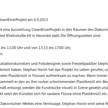
CleanRiverProject am 6.9.2015
det eine Ausstellung CleanRiverProjekt in den Räumen des Diakon
ied Rheinstraße 69 in Neuwied statt. Die Öffnungszeiten sind:
bis 12.00 Uhr und von 13.15 bis 17.00 Uhr,
r.
allationskünstlers und Fotodesigner, sowie Freizeitpaddler Step
ikmüll haben. Stephan Horch hat das Projekt ins Leben gerufen, u
den Plastikmüll in Flüssen aufmerksam zu machen. Wann immer 
 sammelt er den an ihm vorbei schwimmenden Plastikmüll ein. Bev
ß entsorgt, werden die Fundstücke visuell in Szene gesetzt und
ekt setzt der Künstler sich für saubere Flüsse ohne Plastikmüll ein.
Diakonischen Werkes eine Vernissage. Stephan Horch wird seine 